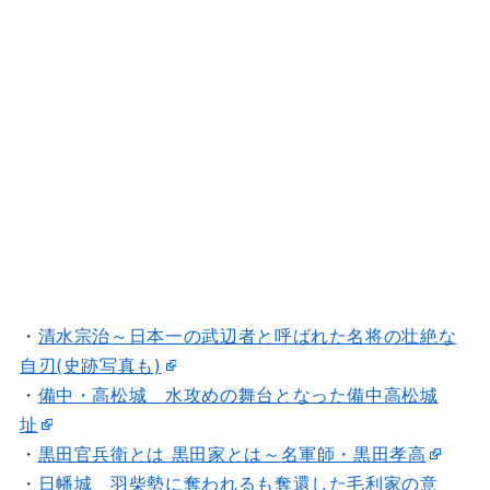
・
清水宗治～日本一の武辺者と呼ばれた名将の壮絶な
自刃(史跡写真も)
・
備中・高松城 水攻めの舞台となった備中高松城
址
・
黒田官兵衛とは 黒田家とは～名軍師・黒田孝高
・
日幡城 羽柴勢に奪われるも奪還した毛利家の意