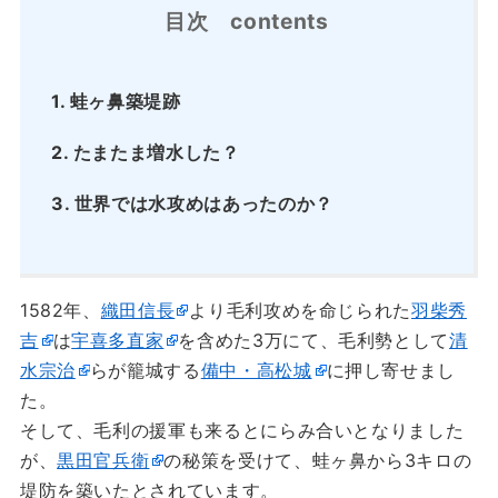
目次 contents
1.
蛙ヶ鼻築堤跡
2.
たまたま増水した？
3.
世界では水攻めはあったのか？
1582年、
織田信長
より毛利攻めを命じられた
羽柴秀
吉
は
宇喜多直家
を含めた3万にて、毛利勢として
清
水宗治
らが籠城する
備中・高松城
に押し寄せまし
た。
そして、毛利の援軍も来るとにらみ合いとなりました
が、
黒田官兵衛
の秘策を受けて、蛙ヶ鼻から3キロの
堤防を築いたとされています。