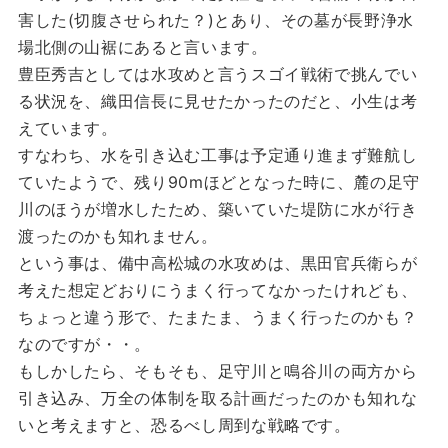
害した(切腹させられた？)とあり、その墓が長野浄水
場北側の山裾にあると言います。
豊臣秀吉としては水攻めと言うスゴイ戦術で挑んでい
る状況を、織田信長に見せたかったのだと、小生は考
えています。
すなわち、水を引き込む工事は予定通り進まず難航し
ていたようで、残り90mほどとなった時に、麓の足守
川のほうが増水したため、築いていた堤防に水が行き
渡ったのかも知れません。
という事は、備中高松城の水攻めは、黒田官兵衛らが
考えた想定どおりにうまく行ってなかったけれども、
ちょっと違う形で、たまたま、うまく行ったのかも？
なのですが・・。
もしかしたら、そもそも、足守川と鳴谷川の両方から
引き込み、万全の体制を取る計画だったのかも知れな
いと考えますと、恐るべし周到な戦略です。