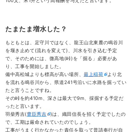
100文、米1升という高報酬を与えたと言います。
たまたま増水した？
もともとは、足守川ではなく、龍王山北東麓の鳴谷川
を堰き止めて(流れを変えて)、川水を引き込む予定
で、そのためには、微高地(峠)を「掘る」必要があ
り、工事を開始しました。
備中高松城よりも標高が高い場所、
最上稲荷
より北
を流れる鳴谷川から、県道241号沿いに水路を掘ってい
たと言うことですね。
その峠を約410m、深さは最大で9m、採掘する予定だ
ったと言います。
羽柴秀吉(
豊臣秀吉
)は、織田信長を招く予定でしたの
で、工期は厳命されていたのでしょう。
工事がうまく行かなかった責任を取って普請奉行が自