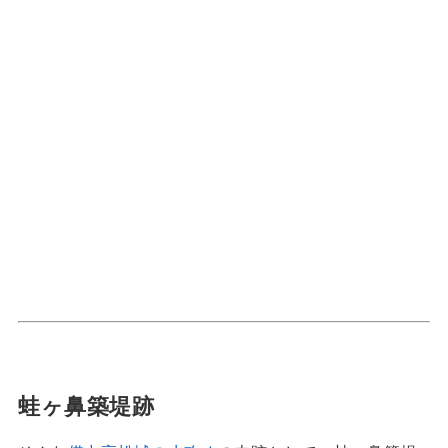
蛙ヶ鼻築堤跡