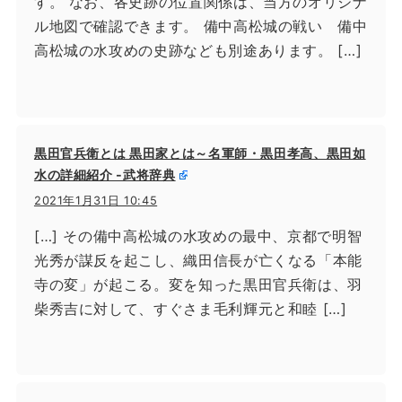
す。 なお、各史跡の位置関係は、当方のオリジナ
ル地図で確認できます。 備中高松城の戦い 備中
高松城の水攻めの史跡なども別途あります。 […]
黒田官兵衛とは 黒田家とは～名軍師・黒田孝高、黒田如
水の詳細紹介 -武将辞典
2021年1月31日 10:45
[…] その備中高松城の水攻めの最中、京都で明智
光秀が謀反を起こし、織田信長が亡くなる「本能
寺の変」が起こる。変を知った黒田官兵衛は、羽
柴秀吉に対して、すぐさま毛利輝元と和睦 […]