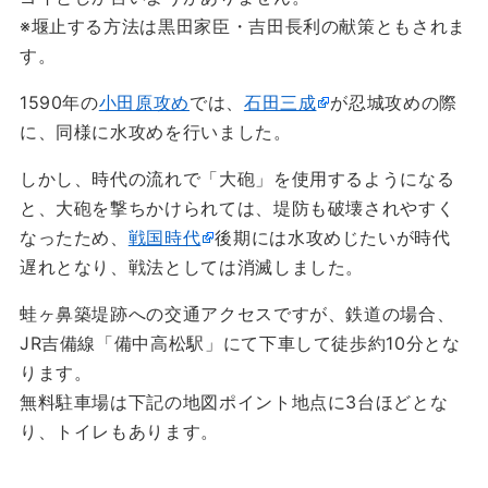
※堰止する方法は黒田家臣・吉田長利の献策ともされま
す。
1590年の
小田原攻め
では、
石田三成
が忍城攻めの際
に、同様に水攻めを行いました。
しかし、時代の流れで「大砲」を使用するようになる
と、大砲を撃ちかけられては、堤防も破壊されやすく
なったため、
戦国時代
後期には水攻めじたいが時代
遅れとなり、戦法としては消滅しました。
蛙ヶ鼻築堤跡への交通アクセスですが、鉄道の場合、
JR吉備線「備中高松駅」にて下車して徒歩約10分とな
ります。
無料駐車場は下記の地図ポイント地点に3台ほどとな
り、トイレもあります。