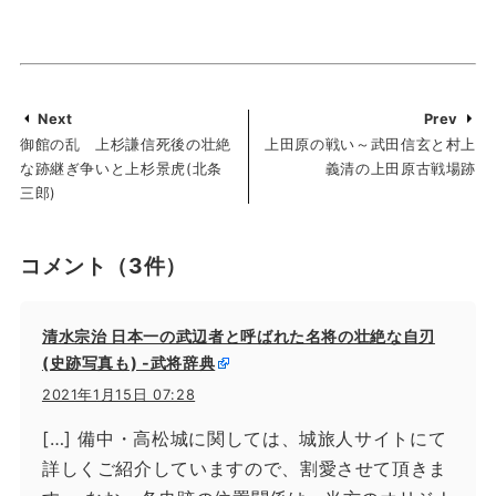
Next
Prev
御館の乱 上杉謙信死後の壮絶
上田原の戦い～武田信玄と村上
な跡継ぎ争いと上杉景虎(北条
義清の上田原古戦場跡
三郎)
コメント
（3件）
清水宗治 日本一の武辺者と呼ばれた名将の壮絶な自刃
(史跡写真も) -武将辞典
2021年1月15日 07:28
[…] 備中・高松城に関しては、城旅人サイトにて
詳しくご紹介していますので、割愛させて頂きま