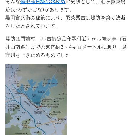
そんな
備中高松城の水攻め
の史跡として、蛙ヶ鼻築堤
跡(かわずがはな)があります。
黒田官兵衛の秘策により、羽柴秀吉は堤防を築く決断
をしたとされています。
堤防は門前村（JR吉備線足守駅付近）から蛙ヶ鼻（石
井山南麓）までの東南約3～4キロメートルに渡り、足
守川をせき止めるものでした。