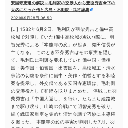
安国寺恵瓊の解説～毛利家の交渉人から豊臣秀吉傘下の
大名になった僧と広島・不動院 -武将辞典
2021年9月28日 06:59
[…] 1582年6月2日、毛利氏が羽柴秀吉と備中高
松城で対陣していた(備中高松城の戦い)際に、明
智光秀による「本能寺の変」が起き、織田信長が
亡くなる。 このとき羽柴秀吉はその事実を隠し
て、毛利氏に割譲を要求していた備中国・備後
国・美作国・伯耆国・出雲国を、高松城主・清水
宗治の切腹を条件に備中・美作・伯耆とする和睦
案を提示し、外交僧である安国寺恵瓊は、毛利側
の交渉役として和睦を取りまとめた。 停戦した羽
柴秀吉は「中国大返し」を行い、たちまち姫路城
まで駆け戻り、山崎の合戦にて明智光秀を破り、
続く織田家重臣を集めた清洲会議で巧妙に主導権
を握った。 本能寺の変の事実が判明した7月、羽