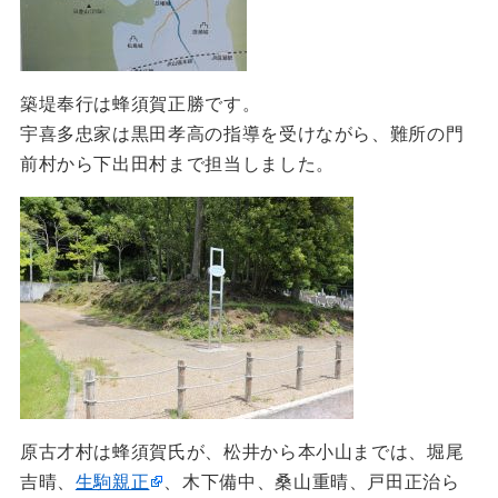
築堤奉行は蜂須賀正勝です。
宇喜多忠家は黒田孝高の指導を受けながら、難所の門
前村から下出田村まで担当しました。
原古才村は蜂須賀氏が、松井から本小山までは、堀尾
吉晴、
生駒親正
、木下備中、桑山重晴、戸田正治ら