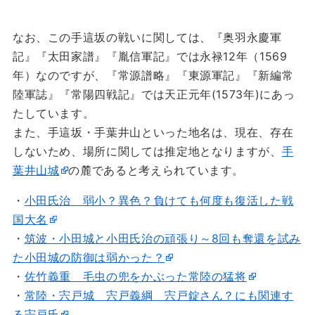
なお、この手這坂の戦いに関しては、『奥羽永慶軍
記』『太田家譜』『胤信軍記』では永禄12年（1569
年）なのですが、『常源譜略』『東源軍記』『新編常
陸軍誌』『常陽四戦記』では天正元年(1573年)にあっ
たしています。
また、手這坂・手葉井山といった地名は、現在、存在
しないため、場所に関しては推定地となりますが、
手
葉井山城
の麓であると考えられています。
・
小田氏治 弱小？異色？負けても何度も復活した戦
国大名
・
筑波・小田城と小田氏治の頑張り～8回も奪還を試み
た小田城の防御は弱かった？
・
佐竹義重 毛虫の兜をかぶった常陸の猛将
・
常陸・宍戸城 宍戸義綱 宍戸錠さん？にも関連す
る宍戸氏