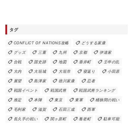
タグ
CONFLICT OF NATIONS攻略
どうする家康
グッズ
三重
九州
京都
伊達家
合戦
国史跡
地図
垂井町
壬申の乱
大内
大垣城
大垣市
寝返り
小田原
展望
島津家
徳川家康
忍者
戦国イベント
戦国武将
戦国武将ランキング
推定
本陣
東京
東軍
桶狭間の戦い
毛利家
滋賀
石田三成
西軍
長久手の戦い
関ヶ原町
養老町
駐車可能