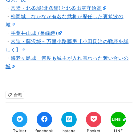
・
常陸・北条城(北条館)と北条出雲守治高
・
柿岡城 なかなか有名な武将が歴任した裏筑波の
城
・
手葉井山城 (長峰砦)
・
常陸・藤沢城～万里小路藤房【小田氏治の戦歴を詳
しく】
・
海老ヶ島城 何度も城主が入れ替わった奪い合いの
城
合戦
LINE
Twitter
facebook
hatena
Pocket
LINE