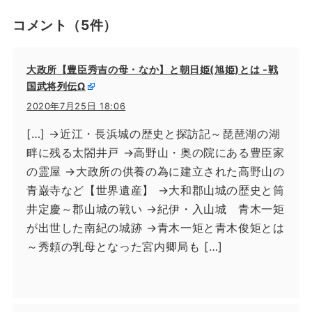
コメント
（5件）
大政所【豊臣秀吉の母・なか】と朝日姫(旭姫)とは -戦
国武将列伝Ω
2020年7月25日 18:06
[…] →近江・長浜城の歴史と探訪記～琵琶湖の湖
畔に残る太閤井戸 →高野山・奥の院にある豊臣家
の霊屋 →大政所の供養の為に建立された高野山の
青巌寺など【世界遺産】 →大和郡山城の歴史と筒
井定慶～郡山城の戦い →紀伊・入山城 青木一矩
が出世した南紀の城跡 →青木一矩と青木俊矩とは
～秀頼の乳母となった宮内卿局も […]