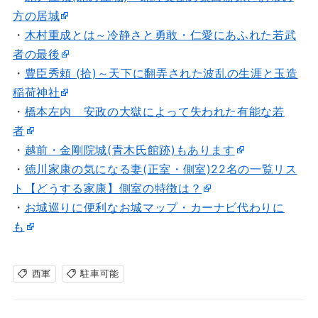
方の居城
・
木村重成とは～冷静さと勇敢・仁愛にあふれた若武
者の最後
・
豊臣秀頼 (拾)～天下に翻弄された波乱の生涯と玉造
稲荷神社
・
橋本左内 安政の大獄によって失われた有能な若
者
・
越前・金剛院城(青木氏館跡)もあります
・
徳川家康の気になる妻(正室・側室)22名の一覧リス
ト【どうする家康】側室の特徴は？
・
お城巡りに便利なお城マップ・カーナビ代わりに
も
西軍
駐車可能