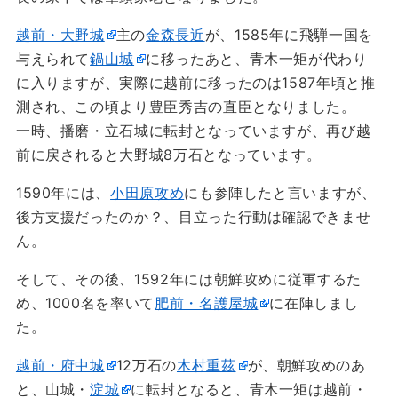
越前・大野城
主の
金森長近
が、1585年に飛騨一国を
与えられて
鍋山城
に移ったあと、青木一矩が代わり
に入りますが、実際に越前に移ったのは1587年頃と推
測され、この頃より豊臣秀吉の直臣となりました。
一時、播磨・立石城に転封となっていますが、再び越
前に戻されると大野城8万石となっています。
1590年には、
小田原攻め
にも参陣したと言いますが、
後方支援だったのか？、目立った行動は確認できませ
ん。
そして、その後、1592年には朝鮮攻めに従軍するた
め、1000名を率いて
肥前・名護屋城
に在陣しまし
た。
越前・府中城
12万石の
木村重茲
が、朝鮮攻めのあ
と、山城・
淀城
に転封となると、青木一矩は越前・