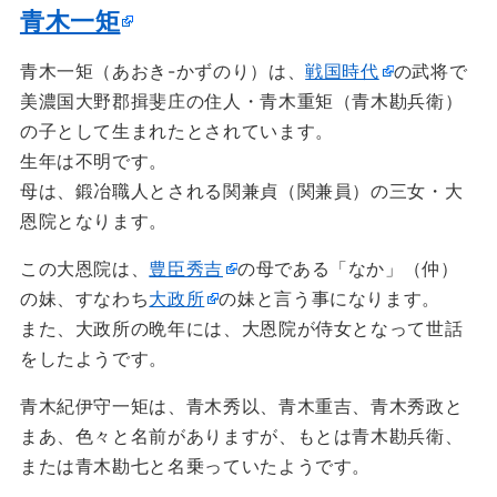
青木一矩
青木一矩（あおき-かずのり）は、
戦国時代
の武将で
美濃国大野郡揖斐庄の住人・青木重矩（青木勘兵衛）
の子として生まれたとされています。
生年は不明です。
母は、鍛冶職人とされる関兼貞（関兼員）の三女・大
恩院となります。
この大恩院は、
豊臣秀吉
の母である「なか」（仲）
の妹、すなわち
大政所
の妹と言う事になります。
また、大政所の晩年には、大恩院が侍女となって世話
をしたようです。
青木紀伊守一矩は、青木秀以、青木重吉、青木秀政と
まあ、色々と名前がありますが、もとは青木勘兵衛、
または青木勘七と名乗っていたようです。