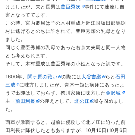
けましたが、夫と長男は
豊臣秀次
事件にて連座し自
害となっててます。
この時、宮内卿局は子の木村重成と近江国坂田郡馬渕
村に逃げるとのちに許されて、豊臣秀頼の乳母となり
ました。
同じく豊臣秀頼の乳母であった右京太夫局と同一人物
とも考えられます。
そして、木村重成は豊臣秀頼の小姓となった訳です。
1600年、
関ヶ原の戦い
の際には
大谷吉継
らと
石田
三成
に味方しましたが、青木一矩は病床にあったよ
うで出陣はしておらず、徳川家康に味方した
金沢城
主・
前田利長
の抑えとして、
北の庄
城を固めまし
た。
西軍が敗戦すると、越前に侵攻して北ノ庄に迫った前
田利長に降伏したともありますが、10月10日(10月6日