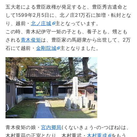
五大老による豊臣政権が発足すると、豊臣秀吉遺命と
して1599年2月5日に、北ノ庄21万石に加増・転封とな
り、越前・
北ノ庄城
主となっています。
この時、青木紀伊守一矩の子とも、養子とも、甥とも
される
青木俊矩
は、豊臣家の馬廻衆から出世して、2万
石にて越前・
金剛院城
主となりました。
青木俊矩の娘・
宮内卿局
(くないきょう-の-つぼね)は、
木村重茲の正室となり、木村重武・
木村重成
をもう