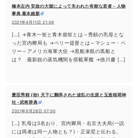
橋本左内 安政の大獄によって失われた有能な若者 - 人物
事典 幕末維新
2021年4月11日 21:06
[…] →青木一矩と青木俊矩とは～秀頼の乳母とな
った宮内卿局も →ペリー提督とは～マシュー・ペ
リー～アメリカ海軍大佐 →黒船来航の黒船と
は？ 最新鋭の蒸気機関を搭載軍艦 →徳川慶 […]
豊臣秀頼 (拾) 天下に翻弄された波乱の生涯と玉造稲荷神
社 -武将辞典
2021年9月28日 07:00
[…] 乳母は3名おり、宮内卿局・右京大夫局(一説
には両者は同一人物とも？)・正栄尼と伝わる。