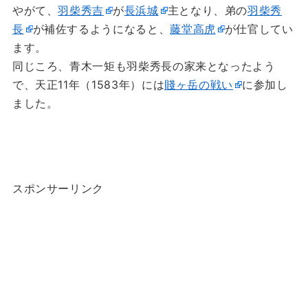
やがて、
羽柴秀吉
が
長浜城
主となり、弟の
羽柴秀
長
が補佐するようになると、
藤堂高虎
が仕官してい
ます。
同じころ、青木一矩も羽柴秀長の家来となったよう
で、天正11年（1583年）には
賤ヶ岳の戦い
に参加し
ました。
スポンサーリンク