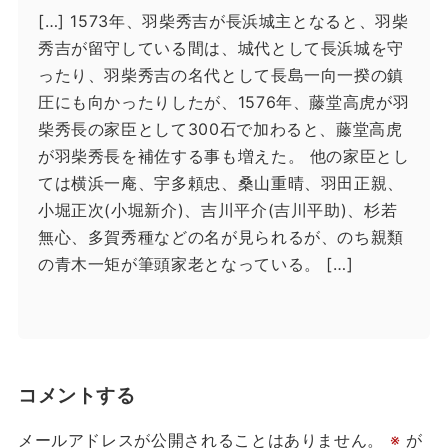
[…] 1573年、羽柴秀吉が長浜城主となると、羽柴
秀吉が留守している間は、城代として長浜城を守
ったり、羽柴秀吉の名代として長島一向一揆の鎮
圧にも向かったりしたが、1576年、藤堂高虎が羽
柴秀長の家臣として300石で加わると、藤堂高虎
が羽柴秀長を補佐する事も増えた。 他の家臣とし
ては横浜一庵、宇多頼忠、桑山重晴、羽田正親、
小堀正次(小堀新介)、吉川平介(吉川平助)、杉若
無心、多賀秀種などの名が見られるが、のち親類
の青木一矩が筆頭家老となっている。 […]
コメントする
メールアドレスが公開されることはありません。
※
が