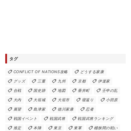
タグ
CONFLICT OF NATIONS攻略
どうする家康
グッズ
三重
九州
京都
伊達家
合戦
国史跡
地図
垂井町
壬申の乱
大内
大垣城
大垣市
寝返り
小田原
展望
島津家
徳川家康
忍者
戦国イベント
戦国武将
戦国武将ランキング
推定
本陣
東京
東軍
桶狭間の戦い