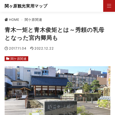
関ヶ原観光実用マップ
HOME
>
関ケ原関連
青木一矩と青木俊矩とは～秀頼の乳母
となった宮内卿局も
2017.11.04
2022.12.22
関ケ原関連