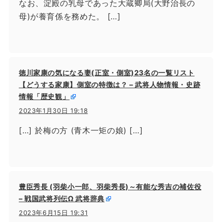
なお、淀殿の乳母であった大蔵卿局(大野治長の
母)が養育係を務めた。 […]
徳川家康の気になる妻(正室・側室)23名の一覧リスト
【どうする家康】側室の特徴は？ – 武将人物情報・史跡
情報「歴史観」
2023年1月30日 19:18
[…] 於梅の方 (青木一矩の娘) […]
豊臣秀長 (羽柴小一郎、羽柴秀長)～有能な秀吉の補佐役
– 戦国武将列伝Ω 武将辞典
2023年6月15日 19:31