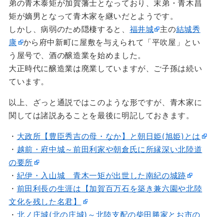
弟の青木泰矩が加賀藩士となっており、末弟・青木昌
矩が嫡男となって青木家を継いだとようです。
しかし、病弱のため隠棲すると、
福井城
主の
結城秀
康
から府中新町に屋敷を与えられて「平吹屋」とい
う屋号で、酒の醸造業を始めました。
大正時代に醸造業は廃業していますが、ご子孫は続い
ています。
以上、ざっと通説ではこのような形ですが、青木家に
関しては諸説あることを最後に明記しておきます。
・
大政所【豊臣秀吉の母・なか】と朝日姫(旭姫)とは
・
越前・府中城～前田利家や朝倉氏に所縁深い北陸道
の要所
・
紀伊・入山城 青木一矩が出世した南紀の城跡
・
前田利長の生涯は【加賀百万石を築き兼六園や北陸
文化を残した名君】
・
北ノ庄城(北の庄城)～北陸支配の柴田勝家とお市の