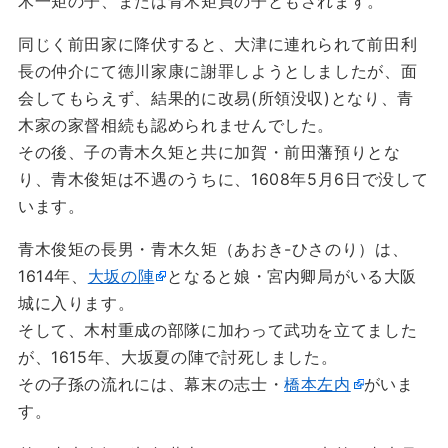
木一矩の子、または青木矩貞の子ともされます。
同じく前田家に降伏すると、大津に連れられて前田利
長の仲介にて徳川家康に謝罪しようとしましたが、面
会してもらえず、結果的に改易(所領没収)となり、青
木家の家督相続も認められませんでした。
その後、子の青木久矩と共に加賀・前田藩預りとな
り、青木俊矩は不遇のうちに、1608年5月6日で没して
います。
青木俊矩の長男・青木久矩（あおき-ひさのり）は、
1614年、
大坂の陣
となると娘・宮内卿局がいる大阪
城に入ります。
そして、木村重成の部隊に加わって武功を立てました
が、1615年、大坂夏の陣で討死しました。
その子孫の流れには、幕末の志士・
橋本左内
がいま
す。