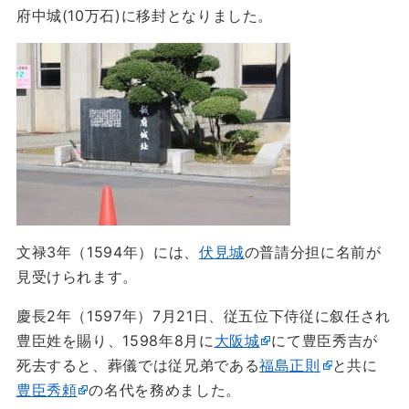
府中城(10万石)に移封となりました。
文禄3年（1594年）には、
伏見城
の普請分担に名前が
見受けられます。
慶長2年（1597年）7月21日、従五位下侍従に叙任され
豊臣姓を賜り、1598年8月に
大阪城
にて豊臣秀吉が
死去すると、葬儀では従兄弟である
福島正則
と共に
豊臣秀頼
の名代を務めました。