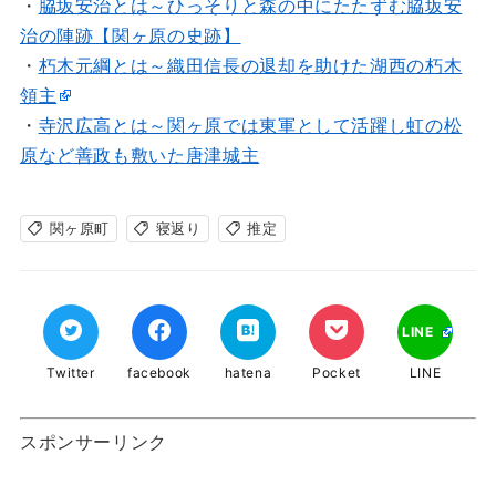
・
脇坂安治とは～ひっそりと森の中にたたずむ脇坂安
治の陣跡【関ヶ原の史跡】
・
朽木元綱とは～織田信長の退却を助けた湖西の朽木
領主
・
寺沢広高とは～関ヶ原では東軍として活躍し虹の松
原など善政も敷いた唐津城主
関ヶ原町
寝返り
推定
LINE
Twitter
facebook
hatena
Pocket
LINE
スポンサーリンク