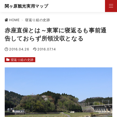
関ヶ原観光実用マップ
HOME
>
寝返り組の史跡
赤座直保とは～東軍に寝返るも事前通
告しておらず所領没収となる
2016.04.26
2016.07.14
寝返り組の史跡