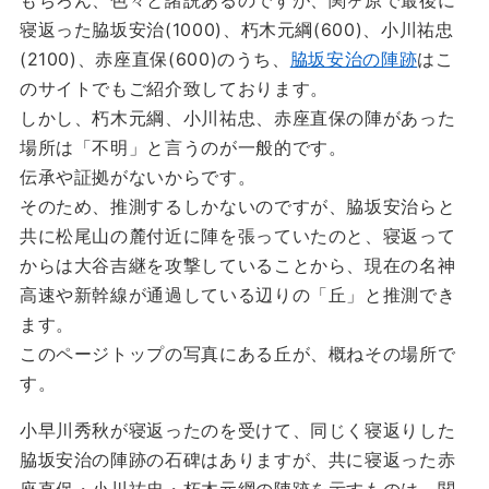
もちろん、色々と諸説あるのですが、関ヶ原で最後に
寝返った脇坂安治(1000)、朽木元綱(600)、小川祐忠
(2100)、赤座直保(600)のうち、
脇坂安治の陣跡
はこ
のサイトでもご紹介致しております。
しかし、朽木元綱、小川祐忠、赤座直保の陣があった
場所は「不明」と言うのが一般的です。
伝承や証拠がないからです。
そのため、推測するしかないのですが、脇坂安治らと
共に松尾山の麓付近に陣を張っていたのと、寝返って
からは大谷吉継を攻撃していることから、現在の名神
高速や新幹線が通過している辺りの「丘」と推測でき
ます。
このページトップの写真にある丘が、概ねその場所で
す。
小早川秀秋が寝返ったのを受けて、同じく寝返りした
脇坂安治の陣跡の石碑はありますが、共に寝返った赤