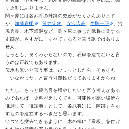
座直保・小川祐忠・朽木元綱の陣跡を示すものは、関
ヶ原町にありません。
関ヶ原には各武将の陣跡の史跡がたくさんあります
が、
加藤嘉明
、
筒井定次
、
寺沢広高
、
生駒一正
、河
尻秀長、木下頼継など、関ヶ原に参じた武将に関する
史跡が、さすがに「すべて」あると言う訳ではありま
せん。
もっとも、良くわからないので、石碑を建てないと言
うのは正義でもあります。
伝承も無いと言う事は、ひょっとしたら、そもそも
「いなかった」と言う可能性だってありますからね。
ただし、もっと観光客を増やしたいと言う考えがある
のであれば、史料が乏しくても、可能性が高い場所を
推測して「推定地」として、各武将別に「陣跡」を示
すものを建立するべきだと思います。
いつでも撤去できるように、木の棒に「看板」を付け