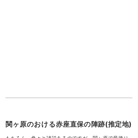
関ヶ原のおける赤座直保の陣跡(推定地)