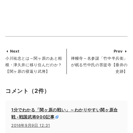
Next
Prev
小川祐忠とは～関ヶ原のあと相
禅幢寺～名参謀「竹中半兵衛」
模・津久井に移り住んだのか？
が眠る竹中氏の菩提寺【垂井の
【関ヶ原の寝返り武将】
史跡】
コメント
（2件）
1分でわかる「関ヶ原の戦い」～わかりやすい関ヶ原合
戦 -戦国武将900記事
2016年9月9日 12:31