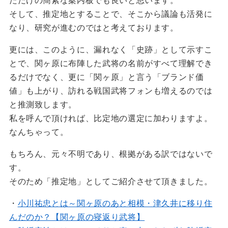
ただけの簡素な案内板でも良いと思います。
そして、推定地とすることで、そこから議論も活発に
なり、研究が進むのではと考えております。
更には、このように、漏れなく「史跡」として示すこ
とで、関ヶ原に布陣した武将の名前がすべて理解でき
るだけでなく、更に「関ヶ原」と言う「ブランド価
値」も上がり、訪れる戦国武将フォンも増えるのでは
と推測致します。
私を呼んで頂ければ、比定地の選定に加わりますよ。
なんちゃって。
もちろん、元々不明であり、根拠がある訳ではないで
す。
そのため「推定地」としてご紹介させて頂きました。
・
小川祐忠とは～関ヶ原のあと相模・津久井に移り住
んだのか？【関ヶ原の寝返り武将】