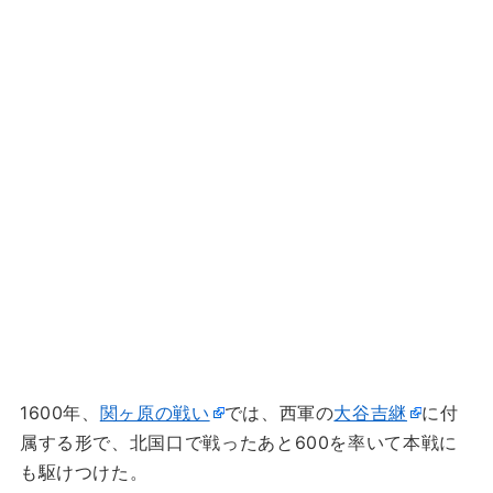
1600年、
関ヶ原の戦い
では、西軍の
大谷吉継
に付
属する形で、北国口で戦ったあと600を率いて本戦に
も駆けつけた。