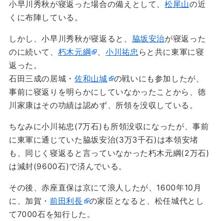
小早川秀秋が寝返った場合の備えとして、
松尾山
の近
くに布陣している。
しかし、小早川秀秋が寝返ると、
脇坂安治
が寝返った
のに続いて、
朽木元綱
、
小川祐忠
らと共に東軍に寝
返った。
石田三成の居城・
佐和山城
の戦いにも参加したが、
事前に寝返りを明らかにしていなかったことから、徳
川家康はその功績は認めず、所領を没収している。
ちなみに小川祐忠(7万石)も所領没収になったが、事前
に東軍に通じていた脇坂安治(3万3千石)は本領安堵
も、同じく寝返ると言っていなかった朽木元綱(2万石)
は減封(9600石)で済んでいる。
その後、赤座直保は京にて浪人したが、1600年10月
に、加賀・
前田利長
の家臣となると、松任城代とし
て7000石を知行した。