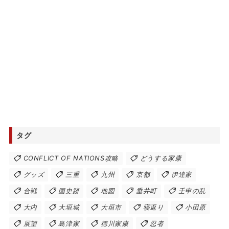
タグ
CONFLICT OF NATIONS攻略
どうする家康
グッズ
三重
九州
京都
伊達家
合戦
国史跡
地図
垂井町
壬申の乱
大内
大垣城
大垣市
寝返り
小田原
展望
島津家
徳川家康
忍者