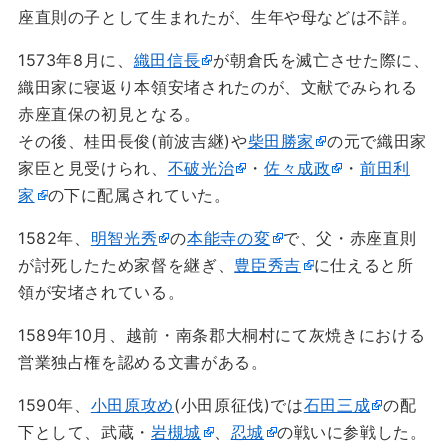
座直則の子として生まれたが、生年や母などは不詳。
1573年8月に、
織田信長
が朝倉氏を滅亡させた際に、
織田家に寝返り本領安堵されたのが、文献でみられる
赤座直保の初見となる。
その後、桂田長俊(前波吉継)や
柴田勝家
の元で織田家
家臣と見受けられ、
不破光治
・
佐々成政
・
前田利
家
の下に配属されていた。
1582年、
明智光秀
の
本能寺の変
で、父・赤座直則
が討死したため家督を継ぎ、
豊臣秀吉
に仕えると所
領が安堵されている。
1589年10月、越前・南条郡大桐村にて灰焼きにおける
営業独占権を認める文書がある。
1590年、
小田原攻め
(小田原征伐)では
石田三成
の配
下として、武蔵・
岩槻城
、
忍城
の戦いに参戦した。